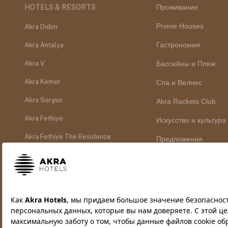
HOTELS & RESORTS
Проживание
Priene Houses
Akra Didim
Гастрономия
Akra Antalya
Akra V
Бассейны и Пляж
Akra Kemer
Спа и Велнес
Akra Sorgun
Akra Rackets Club
Akra Fethiye
Искусство и культура
Akra Fethiye The Residence
Предложения
MICE-каталог
Контакты