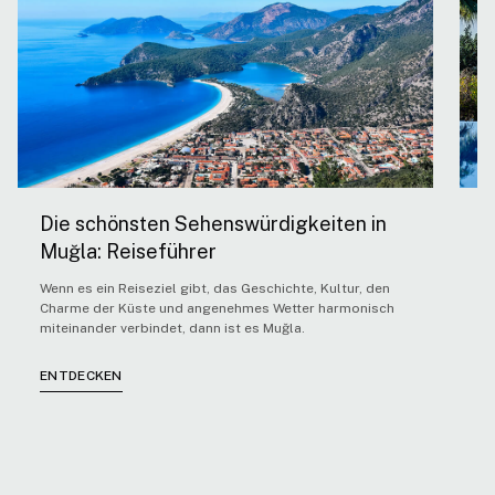
Die schönsten Sehenswürdigkeiten in
5
Muğla: Reiseführer
A
Wenn es ein Reiseziel gibt, das Geschichte, Kultur, den
V
Charme der Küste und angenehmes Wetter harmonisch
bi
miteinander verbindet, dann ist es Muğla.
lä
ENTDECKEN
E