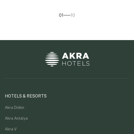
01
10
HOTELS & RESORTS
Akra Didim
Akra Antalya
Akra V