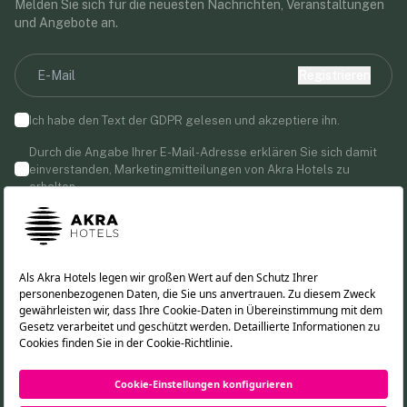
Melden Sie sich für die neuesten Nachrichten, Veranstaltungen
und Angebote an.
Registrieren
Ich habe den Text der
GDPR
gelesen und akzeptiere ihn.
Durch die Angabe Ihrer E-Mail-Adresse erklären Sie sich damit
einverstanden, Marketingmitteilungen von Akra Hotels zu
erhalten.
Folgen Sie uns!
TR
EN
RU
DE
Cookie-Richtlinie
DSGVO-Aufklärungstext
Datenschutzrichtlinie
©2026 Akra Hotels. Alle Rechte vorbehalten.