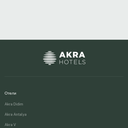
О
Отели
Akra Didim
Akra Antalya
Akra V