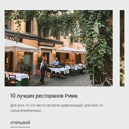
10 лучших ресторанов Рима
Т
э
Для кого-то это место встречи цивилизаций, для кого-то -
и
город влюбленных...
В
ОТКРЫВАЙ
т