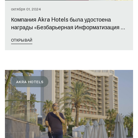
октября 01, 2024
Компания Akra Hotels была удостоена
награды «Безбарьерная Информатизация в
Частном Секторе» за сервис Danış
ОТКРЫВАЙ
(Консультант)
AKRA HOTELS