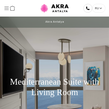
RU
Akra Antalya
Mediterranean Suite with
Living Room