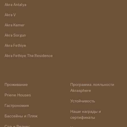
Akra Antalya
Akra V
Akra Kemer
Akra Sorgun
Akra Fethiye
Akra Fethiye The Residence
Проживание
Программа лояльности
Akrasphere
Priene Houses
Устойчивость
Гастрономия
Наши награды и
Бассейны и Пляж
сертификаты
Спа и Велнес