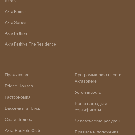
Akra V
Akra Kemer
Akra Sorgun
Akra Fethiye
Akra Fethiye The Residence
Проживание
Программа лояльности
Akrasphere
Priene Houses
Устойчивость
Гастрономия
Наши награды и
Бассейны и Пляж
сертификаты
Спа и Велнес
Человеческие ресурсы
Akra Rackets Club
Правила и положения