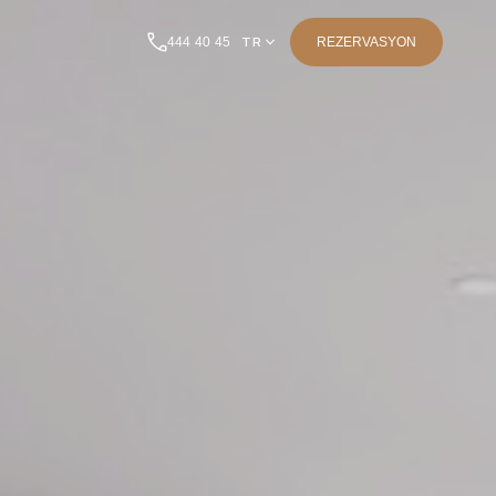
444 40 45
TR
REZERVASYON