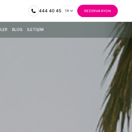
444 40 45
TR
REZERVASYON
RLER
BLOG
İLETİŞİM