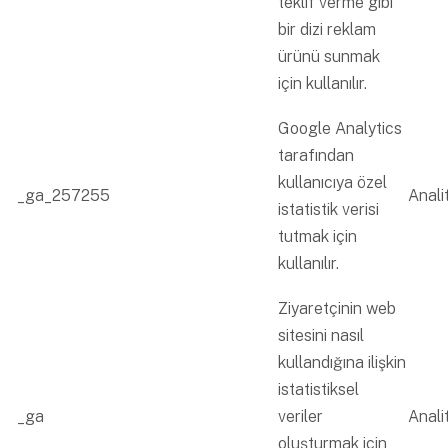
teklif verme gibi
bir dizi reklam
ürünü sunmak
için kullanılır.
Google Analytics
tarafından
kullanıcıya özel
_ga_257255
Analit
istatistik verisi
tutmak için
kullanılır.
Ziyaretçinin web
sitesini nasıl
kullandığına ilişkin
istatistiksel
_ga
veriler
Analit
oluşturmak için