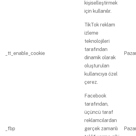
kişiselleştirmek
için kullanılır.
TikTok reklam
izleme
teknolojileri
tarafından
_tt_enable_cookie
Paza
dinamik olarak
oluşturulan
kullanıcıya özel
çerez.
Facebook
tarafından,
üçüncü taraf
reklamcılardan
_fbp
gerçek zamanlı
Paza