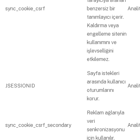
tarayıcıya atanan
sync_cookie_csrf
benzersiz bir
Analit
tanımlayıcı içerir.
Kaldırma veya
engelleme sitenin
kullanımını ve
işlevselliğini
etkilemez.
Sayfa istekleri
arasında kullanıcı
JSESSIONID
Analit
oturumlarını
korur.
Reklam ağlarıyla
veri
sync_cookie_csrf_secondary
Analit
senkronizasyonu
için kullanılır.