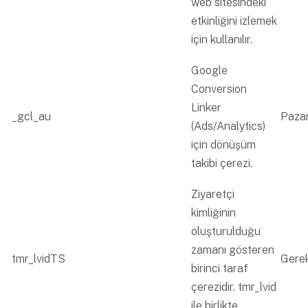
web sitesindeki
etkinliğini izlemek
için kullanılır.
Google
Conversion
Linker
_gcl_au
Paza
(Ads/Analytics)
için dönüşüm
takibi çerezi.
Ziyaretçi
kimliğinin
oluşturulduğu
zamanı gösteren
tmr_lvidTS
Gerek
birinci taraf
çerezidir. tmr_lvid
ile birlikte