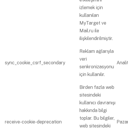
izlemek için
kullanılan
MyTarget ve
Mail.ru ile
ilişkilendirilmiştir.
Reklam ağlarıyla
veri
sync_cookie_csrf_secondary
Analit
senkronizasyonu
için kullanılır.
Birden fazla web
sitesindeki
kullanıcı davranışı
hakkında bilgi
toplar. Bu bilgiler,
receive-cookie-deprecation
Paza
web sitesindeki