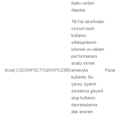
ilişkin verileri
depolar.
TikTok tarafından
oturum bazlı
kullanıcı
etkileşimlerini
izlemek ve reklam
performansını
analiz etmek
ttcsid_CSCDNF3C77U2VKPC23B0
amacıyla
Paza
kullanılır. Bu
çerez, ziyaret
süresince geçerli
olup kullanıcı
davranışlarına
dair anonim