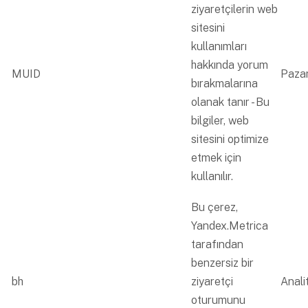
ziyaretçilerin web
sitesini
kullanımları
hakkında yorum
MUID
Paza
bırakmalarına
olanak tanır - Bu
bilgiler, web
sitesini optimize
etmek için
kullanılır.
Bu çerez,
Yandex.Metrica
tarafından
benzersiz bir
bh
ziyaretçi
Analit
oturumunu