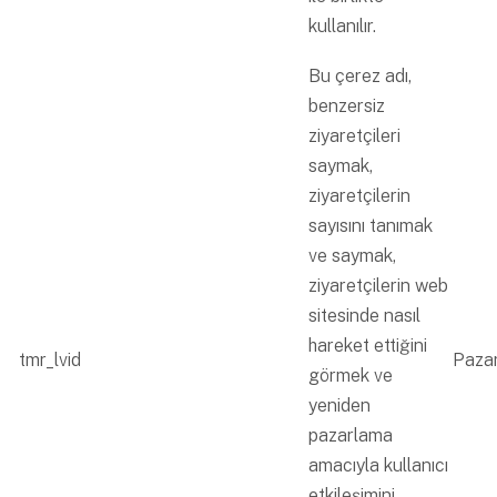
kullanılır.
Bu çerez adı,
benzersiz
ziyaretçileri
saymak,
ziyaretçilerin
sayısını tanımak
ve saymak,
ziyaretçilerin web
sitesinde nasıl
hareket ettiğini
tmr_lvid
Paza
görmek ve
yeniden
pazarlama
amacıyla kullanıcı
etkileşimini