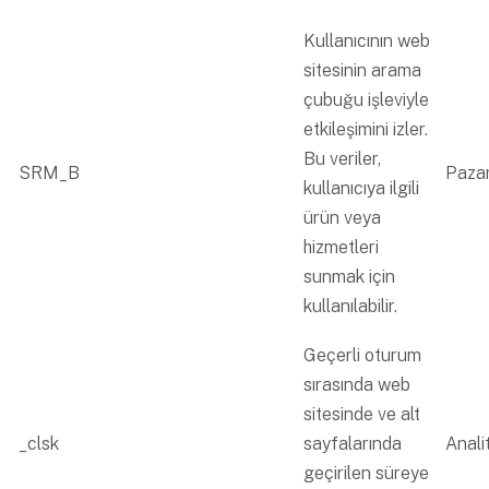
Kullanıcının web
sitesinin arama
çubuğu işleviyle
etkileşimini izler.
Bu veriler,
SRM_B
Paza
kullanıcıya ilgili
ürün veya
hizmetleri
sunmak için
kullanılabilir.
Geçerli oturum
sırasında web
sitesinde ve alt
_clsk
sayfalarında
Analit
geçirilen süreye