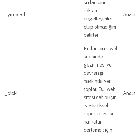
kullanıcının
reklam
_ym_isad
Analit
engelleyicileri
olup olmadığını
belirler.
Kullanıcının web
sitesinde
gezinmesi ve
davranışı
hakkında veri
toplar. Bu, web
_clck
Analit
sitesi sahibi için
istatistiksel
raporlar ve ısı
haritaları
derlemek için