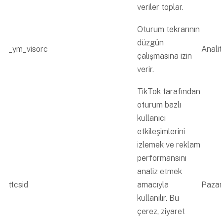
veriler toplar.
Oturum tekrarının
düzgün
_ym_visorc
Analit
çalışmasına izin
verir.
TikTok tarafından
oturum bazlı
kullanıcı
etkileşimlerini
izlemek ve reklam
performansını
analiz etmek
ttcsid
amacıyla
Paza
kullanılır. Bu
çerez, ziyaret