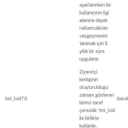
ayarlanırken bir
kullanıcının ilgi
alanına dayalı
reklamcılıktan
vazgeçmesini
tanımak için 5
yıllık bir süre
uygulanır.
Ziyaretçi
kimliğinin
oluşturulduğu
zamanı gösteren
tmr_lvidTS
Gerek
birinci taraf
çerezidir. tmr_lvid
ile birlikte
kullanılır.