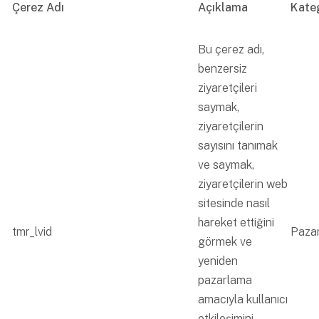
Çerez Adı
Açıklama
Kate
Bu çerez adı,
benzersiz
ziyaretçileri
saymak,
ziyaretçilerin
sayısını tanımak
ve saymak,
ziyaretçilerin web
sitesinde nasıl
hareket ettiğini
tmr_lvid
Paza
görmek ve
yeniden
pazarlama
amacıyla kullanıcı
etkileşimini