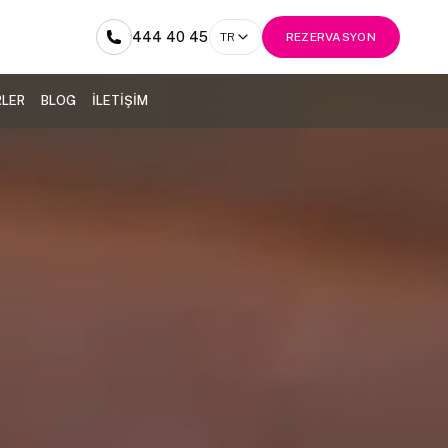
444 40 45
TR
REZERVASYON
RLER
BLOG
İLETİŞİM