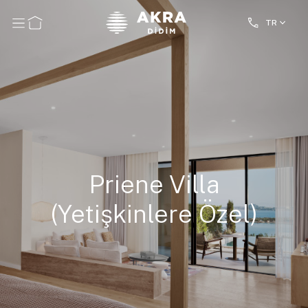
TR
Priene Villa
(Yetişkinlere Özel)