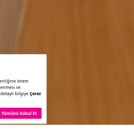
ne
Başka Ol