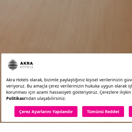
Ana Sayfa
Oteller
Akra Fethiye
Gastronomi
Pasta