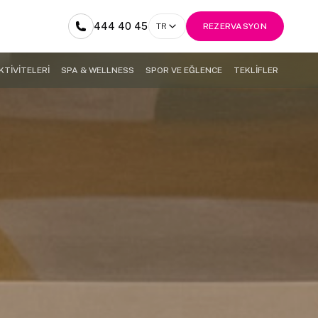
444 40 45
TR
REZERVASYON
KTİVİTELERİ
SPA & WELLNESS
SPOR VE EĞLENCE
TEKLİFLER