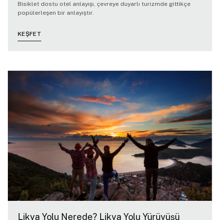
Bisiklet dostu otel anlayışı, çevreye duyarlı turizmde gittikçe
popülerleşen bir anlayıştır.
KEŞFET
Likya Yolu Nerede? Likya Yolu Yürüyüşü