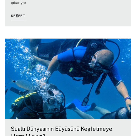
çıkarıyor.
KEŞFET
Sualtı Dünyasının Büyüsünü Keşfetmeye