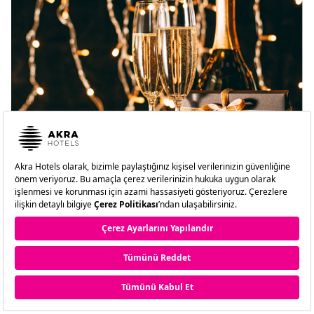
2026'yı Akra Hotels'in Yılbaşı Otel
Programıyla Karşılayın!
Yeni bir yıla adım atarken Akra Hotels’in benzersiz atmosferi
sizi müzik, lezzet ve kusursuz bir konforun buluştuğu özel bir
deneyime davet ediyor.
KEŞFET
REZERVASYON