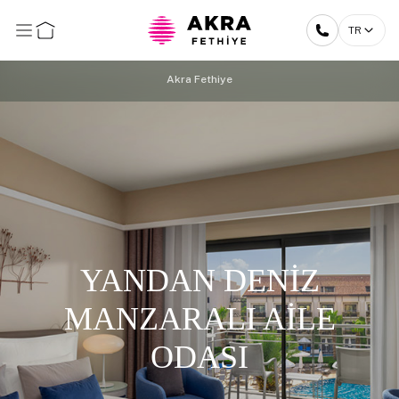
TR
Akra Fethiye
YANDAN DENİZ
MANZARALI AİLE
ODASI