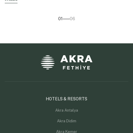
01
06
HOTELS & RESORTS
Akra Antalya
Akra Didim
Akra Kemer