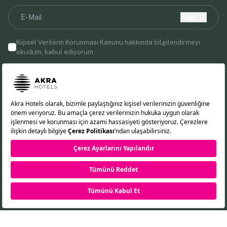
Kayıt Ol
Kişisel Verilerin Korunması Kanunu
hakkında bilgilendirmeyi
okudum, kabul ediyorum.
E-posta adresinizi vererek, Akra Hotels'den pazarlama
iletişimleri almayı kabul etmiş olursunuz.
Bizi Takip Edin!
EN
DE
RU
TR
REZERVASYON
©2026 Akra Hotels. Tüm Hakları Saklıdır.