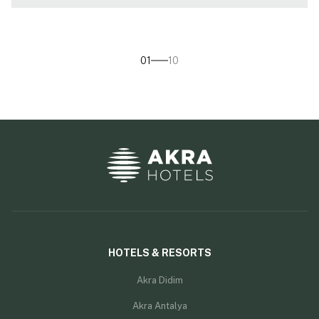
01
10
HOTELS & RESORTS
Akra Didim
Akra Antalya