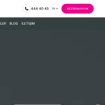
444 40 45
TR
REZERVASYON
RLER
BLOG
İLETİŞİM