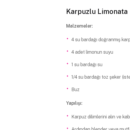
Karpuzlu Limonata
Malzemeler:
4 su bardağı doğranmış kar
4 adet limonun suyu
1 su bardağı su
1/4 su bardağı toz şeker (ist
Buz
Yapılışı:
Karpuz dilimlerini alın ve ka
Ardından blender veya mutfa