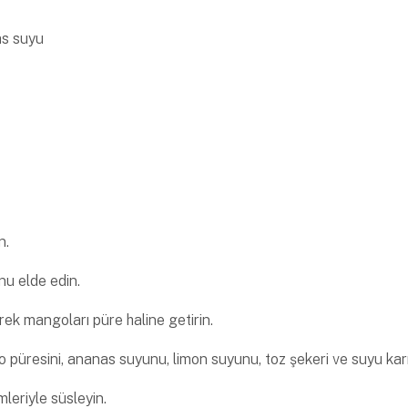
as suyu
n.
nu elde edin.
rek mangoları püre haline getirin.
 püresini, ananas suyunu, limon suyunu, toz şekeri ve suyu karış
mleriyle süsleyin.