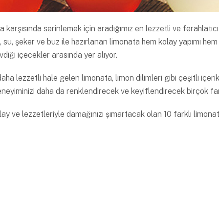
va karşısında serinlemek için aradığımız en lezzetli ve ferahlatıc
n, su, şeker ve buz ile hazırlanan limonata hem kolay yapımı hem 
diği içecekler arasında yer alıyor.
aha lezzetli hale gelen limonata, limon dilimleri gibi çeşitli içeri
neyiminizi daha da renklendirecek ve keyiflendirecek birçok far
ay ve lezzetleriyle damağınızı şımartacak olan 10 farklı limonata