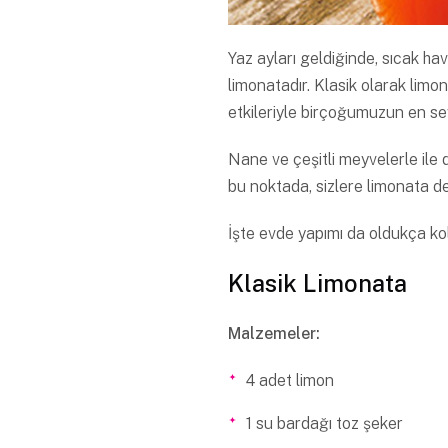
Yaz ayları geldiğinde, sıcak ha
limonatadır. Klasik olarak limo
etkileriyle birçoğumuzun en sev
Nane ve çeşitli meyvelerle ile d
bu noktada, sizlere limonata de
İşte evde yapımı da oldukça kol
Klasik Limonata
Malzemeler:
4 adet limon
1 su bardağı toz şeker