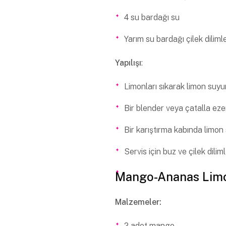
4 su bardağı su
Yarım su bardağı çilek dilimle
Yapılışı
:
Limonları sıkarak limon suyu
Bir blender veya çatalla ezer
Bir karıştırma kabında limon s
Servis için buz ve çilek diliml
Mango-Ananas Lim
Malzemeler:
2 adet mango