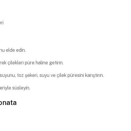
ri
nu elde edin.
ek çilekleri püre haline getirin.
uyunu, toz şekeri, suyu ve çilek püresini karıştırın.
eriyle süsleyin.
onata