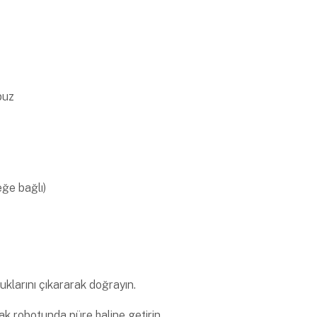
puz
eğe bağlı)
buklarını çıkararak doğrayın.
k robotunda püre haline getirin.