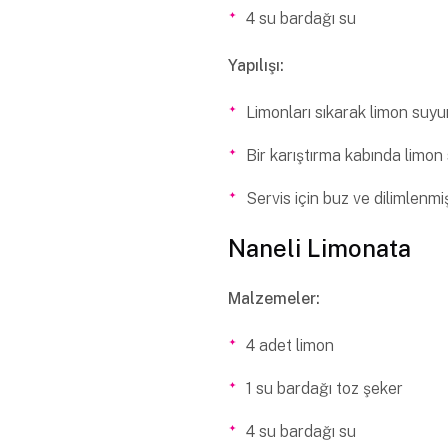
4 su bardağı su
Yapılışı:
Limonları sıkarak limon suyu
Bir karıştırma kabında limon 
Servis için buz ve dilimlenmi
Naneli Limonata
Malzemeler:
4 adet limon
1 su bardağı toz şeker
4 su bardağı su