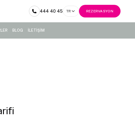
444 40 45
TR
REZERVASYON
RLER
BLOG
İLETİŞİM
rifi