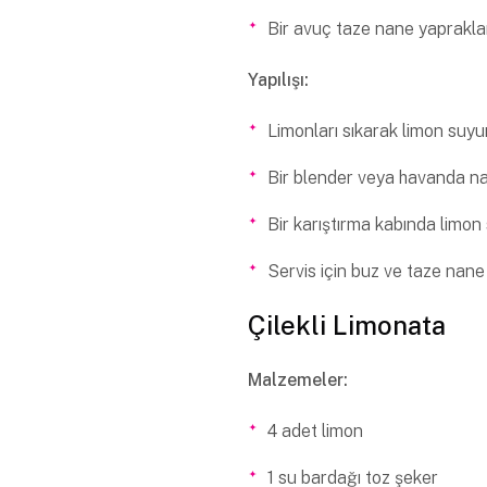
Bir avuç taze nane yaprakla
Yapılışı:
Limonları sıkarak limon suyu
Bir blender veya havanda nan
Bir karıştırma kabında limon 
Servis için buz ve taze nane 
Çilekli Limonata
Malzemeler:
4 adet limon
1 su bardağı toz şeker