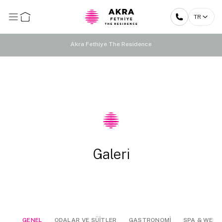
TR
Akra Fethiye The Residence
Galeri
GENEL
ODALAR VE SÜİTLER
GASTRONOMİ
SPA & WELL