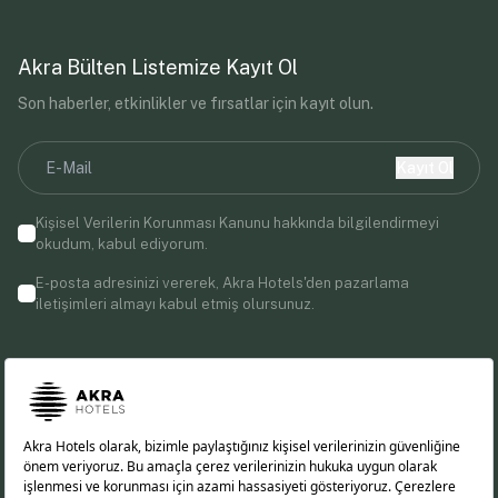
Akra Bülten Listemize Kayıt Ol
Son haberler, etkinlikler ve fırsatlar için kayıt olun.
Kayıt Ol
Kişisel Verilerin Korunması Kanunu
hakkında bilgilendirmeyi
okudum, kabul ediyorum.
E-posta adresinizi vererek, Akra Hotels'den pazarlama
iletişimleri almayı kabul etmiş olursunuz.
Bizi Takip Edin!
EN
DE