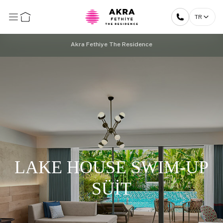
TR
Akra Fethiye The Residence
LAKE HOUSE SWIM-UP
SÜİT