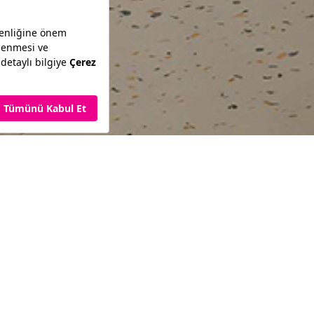
Oyun Evi
nsatori'de, profesyonel ekipl