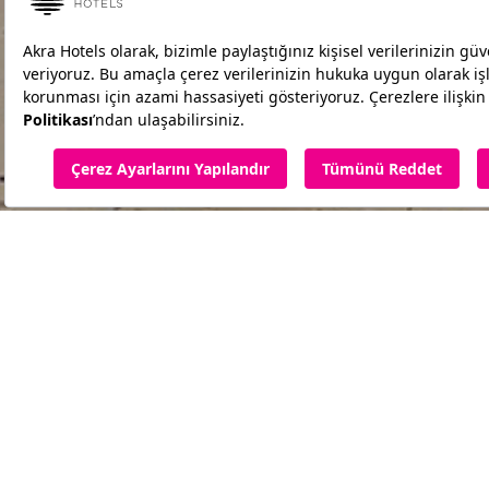
Ana Sayfa
Oteller
Akra Sorgun
Çocuk Aktiviteleri
Akra Sorgun Tui Blue Se