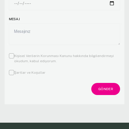
MESAJ
Kişisel Verilerin Korunması Kanunu
hakkında bilgilendirmeyi
okudum, kabul ediyorum.
Şartlar ve Koşullar
GÖNDER