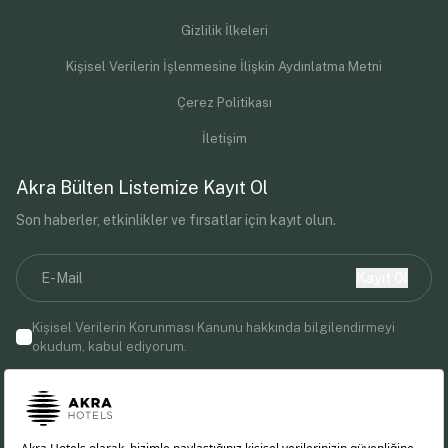
Gizlilik İlkeleri
Kişisel Verilerin İşlenmesine İlişkin Aydınlatma Metni
Çerez Politikası
İletişim
Akra Bülten Listemize Kayıt Ol
Son haberler, etkinlikler ve fırsatlar için kayıt olun.
Kayıt Ol
Kişisel Verilerin Korunması Kanunu
hakkında bilgilendirmeyi
okudum, kabul ediyorum.
E-posta adresinizi vererek, Akra Hotels'den pazarlama
iletişimleri almayı kabul etmiş olursunuz.