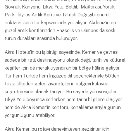
Göynük Kanyonu, Likya Yolu, Beldibi Mağarası, Yörük
Parkı, İdyros Antik Kenti ve Tahtalı Dağı gibi önemli
noktalar sesli tur kapsamında yer alıyor. Akdeniz’in en
güzel antik kentlerinden Phaselis ve Olimpos da sesli
turun durakları arasında bulunuyor.
Akra Hotels’in bu iş birliği sayesinde, Kemer ve çevresi
sadece bir tatil destinasyonu olarak değil tarihi ve kültürel
keşifler için de merak uyandıran bir bölge hâline geliyor.
Tur hem Türkçe hem İngilizce dil seçenekleriyle 50’den
fazla ülkeden gelen ziyaretçilerin bölgeyi kolayca
keşfetmesine olanak tanıyor. Bu sayede yürüyüşçüler,
Likya Yolu boyunca ilerlerken hem tarihi bilgilere ulaşıyor
hem de Akra Kemer’in konforlu konaklamalarıyla günün
yorgunluğunu atabiliyor.
Akra Kemer
, bu rotayı deneyimleyen gezginler için