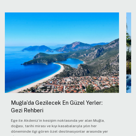
Muğla’da Gezilecek En Güzel Yerler:
A
Gezi Rehberi
S
Ege ile Akdeniz’in kesişim noktasında yer alan Muğla,
An
doğası, tarihi mirası ve kıyı kasabalarıyla yılın her
yı
döneminde ilgi gören özel destinasyonlar arasında yer
te