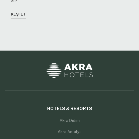
alır.
K
KEŞFET
HOTELS & RESORTS
Akra Didim
Akra Antalya