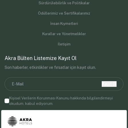
Sürdürülebilirlik ve Politikalar
Ödüllerimiz ve Sertifikalarımız
İnsan Kıymetleri
Kurallar ve Yönetmelikler
İletişim
Akra Bülten Listemize Kayıt Ol
Son haberler, etkinlikler ve fırsatlar için kayıt olun.
Kayıt Ol
Kişisel Verilerin Korunması Kanunu
hakkında bilgilendirmeyi
okudum, kabul ediyorum.
E-posta adresinizi vererek, Akra Hotels'ten pazarlama
iletişimleri almayı kabul etmiş olursunuz.