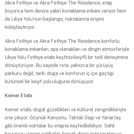
Akra Fethiye
ve
Akra Fethiye The Residence
, etap
boyunca hem denize yakın konaklama imkanı veriyor hem
de Likya Yolu’nun başlangıç noktalarına erişimi
kolaylaştırıyor.
Akra Fethiye ve Akra Fethiye The Residence konforlu
konaklama imkanları, spa olanakları ve dingin atmosferiyle
Likya Yolu Fethiye etabı keşfinizi keyifli bir tatil deneyimine
dönüştürüyor. Bu sayede rota, yalnızca bir yürüyüş
parkuru değil; tarih, doğa ve konforun iç içe geçtiği
bütünsel bir keşif yolculuğuna dönüşüyor.
Kemer Etabı
Kemer etabı, doğal güzellikleri ve kültürel zenginlikleriyle
öne çıkıyor. Göynük Kanyonu, Tahtalı Dağı ve Yanartaş
gibi önemli noktalar bu etapta keşfedilebiliyor. Sahil
boyunca uzanan patikalar, berrak deniz manzaraları ve