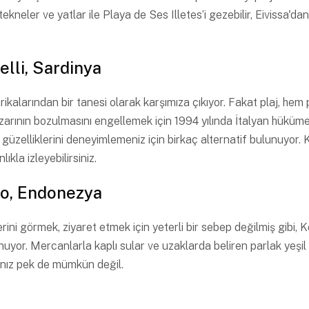
 tekneler ve yatlar ile Playa de Ses Illetes’i gezebilir, Eivissa
elli, Sardinya
ikalarından bir tanesi olarak karşımıza çıkıyor. Fakat plaj, hem
ının bozulmasını engellemek için 1994 yılında İtalyan hükümet
n güzelliklerini deneyimlemeniz için birkaç alternatif bulunuyor
lıkla izleyebilirsiniz.
do, Endonezya
ini görmek, ziyaret etmek için yeterli bir sebep değilmiş gibi
uyor. Mercanlarla kaplı sular ve uzaklarda beliren parlak yeşil
manız pek de mümkün değil.