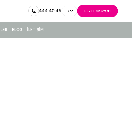
444 40 45
TR
REZERVASYON
RLER
BLOG
İLETİŞİM