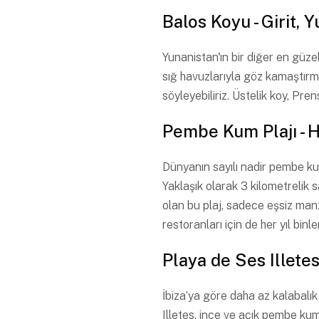
Balos Koyu - Girit, 
Yunanistan'ın bir diğer en güz
sığ havuzlarıyla göz kamaştırm
söyleyebiliriz. Üstelik koy, Pre
Pembe Kum Plajı - 
Dünyanın sayılı nadir pembe kum
Yaklaşık olarak 3 kilometrelik 
olan bu plaj, sadece eşsiz manz
restoranları için de her yıl binl
Playa de Ses Illete
İbiza’ya göre daha az kalabalı
Illetes, ince ve açık pembe kuml