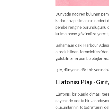
Dünyada nadiren bulunan pembe k
kadar cazip kılmasının nedeni d
pembe rengine büründüğünü da
kırılmalarının gözümüze yaratt
Bahamalar'daki Harbour Adası'
olarak bilinen foraminifera'dan
gelebilir ama pembe plajlar asl
İşte, dünyanın dört bir yanında
Elafonisi Plajı - Giri
Elafonisi, bir plajda olması g
sayesinde adeta bir vahadaymışsı
oluşumlarının fotoğraflarını 