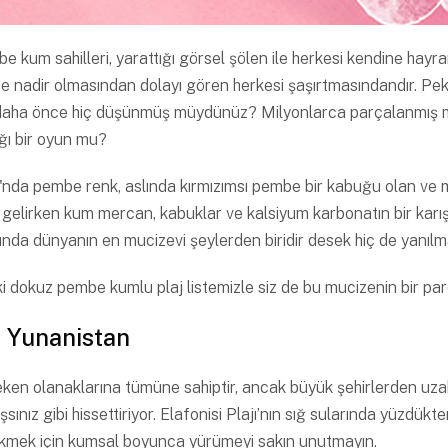
um sahilleri, yarattığı görsel şölen ile herkesi kendine hayran 
e nadir olmasından dolayı gören herkesi şaşırtmasındandır. Peki
ha önce hiç düşünmüş müydünüz? Milyonlarca parçalanmış mer
ığı bir oyun mu?
nda pembe renk, aslında kırmızımsı pembe bir kabuğu olan ve 
 gelirken kum mercan, kabuklar ve kalsiyum karbonatın bir karışım
ında dünyanın en mucizevi şeylerden biridir desek hiç de yanılm
ki dokuz pembe kumlu plaj listemizle siz de bu mucizenin bir par
t, Yunanistan
ereken olanaklarına tümüne sahiptir, ancak büyük şehirlerden u
nız gibi hissettiriyor. Elafonisi Plajı’nın sığ sularında yüzdükte
çekmek için kumsal boyunca yürümeyi sakın unutmayın.