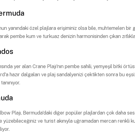
Bermuda
 yanındaki özel plajlara erişiminiz olsa bile, muhtemelen bir 
rak pembe kum ve turkuaz denizin harmonisinden çıkan zıtlıklar
ados
ında yer alan Crane Plajı'nın pembe sahili, yemyeşil bitki örtüsü
rd'a hazır dalgaları ve plaj sandalyenizi çektikten sonra bu eş
 tanınıyor.
muda
w Plajı, Bermuda'daki diğer popüler plajlardan çok daha sessiz
le yüzebileceğiniz ve turist akınıyla uğramadan mercan renkli k
iyor.