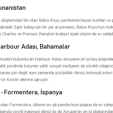
Yunanistan
el plajlarından biri olan Balos Koyu, pembemsi beyaz kumları ve
aktadır. Eğer balayı için bir yer arıyorsanız, Balos Koyu’nun m
ns Charles ve Prenses Diana'nın kraliyet ayak izlerini de ev sahipl
Harbour Adası, Bahamalar
salını bulunduran Harbour Adası, dünyanın en iyi beş plajından b
sahil şeridinde bulunan sahil, sosyal medyanın da sürekli odağı
arası için değil, aynı zamanda yüzülebilir denizi, kolonyal evle
erce turistin akınına uğruyor.
s - Formentera, İspanya
k olan Formentera, ülkenin en şık pembe kum plajına da ev sahipl
arıyla çevrili masmavi denizi ile de Avrupa’nın en iyi plajlarından