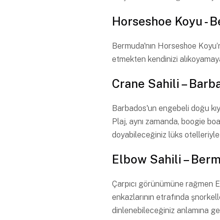
Horseshoe Koyu - 
Bermuda'nın Horseshoe Koyu’nun
etmekten kendinizi alıkoyamaya
Crane Sahili – Barb
Barbados'un engebeli doğu kıyıs
Plaj, aynı zamanda, boogie boa
doyabileceğiniz lüks otelleriyle
Elbow Sahili – Ber
Çarpıcı görünümüne rağmen Elbo
enkazlarının etrafında şnorkel
dinlenebileceğiniz anlamına gel