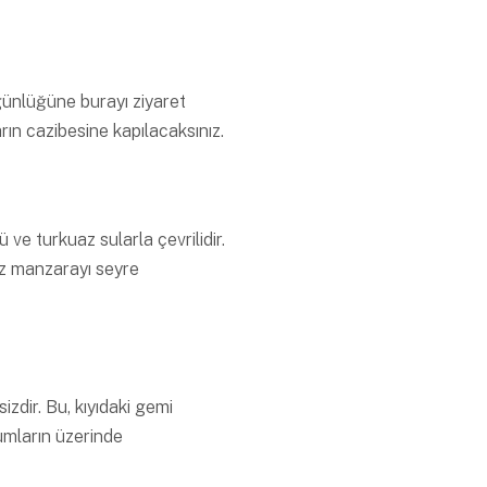
günlüğüne burayı ziyaret
ın cazibesine kapılacaksınız.
 ve turkuaz sularla çevrilidir.
siz manzarayı seyre
dir. Bu, kıyıdaki gemi
umların üzerinde