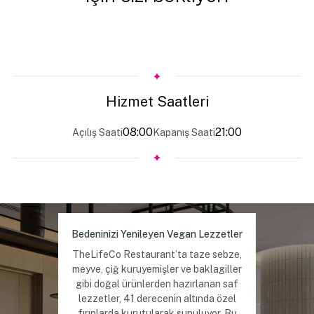
Hizmet Saatleri
08:00
21:00
Açılış Saati
Kapanış Saati
Bedeninizi Yenileyen Vegan Lezzetler
TheLifeCo Restaurant’ta taze sebze,
meyve, çiğ kuruyemişler ve baklagiller
gibi doğal ürünlerden hazırlanan saf
lezzetler, 41 derecenin altında özel
fırınlarda kurutularak sunuluyor. Bu