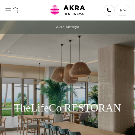
TR
Akra Antalya
TheLifeCo RESTORAN