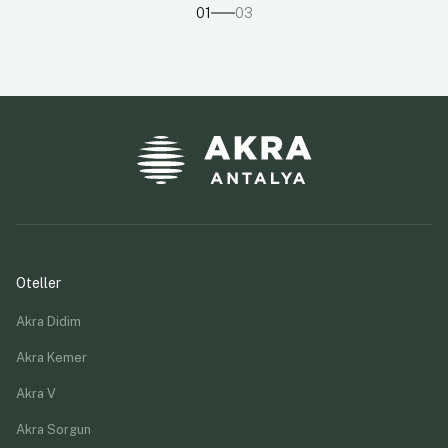
01
03
Oteller
Akra Didim
Akra Kemer
Akra V
Akra Sorgun