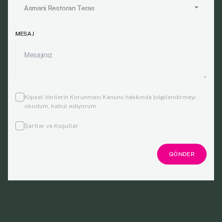
MESAJ
Kişisel Verilerin Korunması Kanunu
hakkında bilgilendirmeyi
okudum, kabul ediyorum.
Şartlar ve Koşullar
GÖNDER