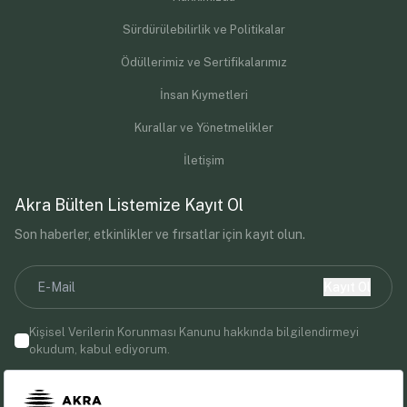
Sürdürülebilirlik ve Politikalar
Ödüllerimiz ve Sertifikalarımız
İnsan Kıymetleri
Kurallar ve Yönetmelikler
İletişim
Akra Bülten Listemize Kayıt Ol
Son haberler, etkinlikler ve fırsatlar için kayıt olun.
Kayıt Ol
Kişisel Verilerin Korunması Kanunu
hakkında bilgilendirmeyi
okudum, kabul ediyorum.
E-posta adresinizi vererek, Akra Hotels'ten pazarlama
iletişimleri almayı kabul etmiş olursunuz.