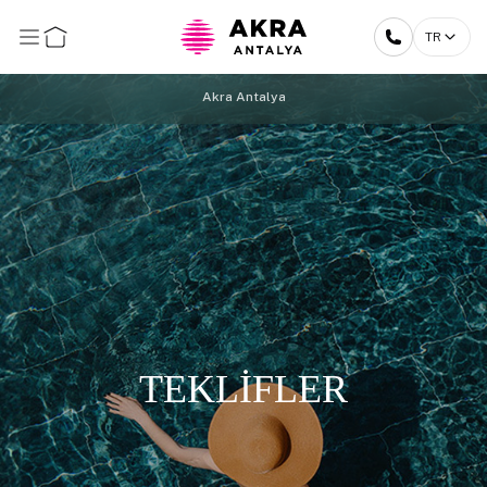
TR
Akra Antalya
TEKLİFLER