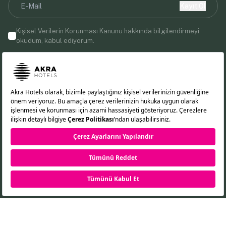
Kayıt Ol
Kişisel Verilerin Korunması Kanunu
hakkında bilgilendirmeyi
okudum, kabul ediyorum.
E-posta adresinizi vererek, Akra Hotels'ten pazarlama
iletişimleri almayı kabul etmiş olursunuz.
Bizi Takip Edin!
EN
DE
RU
TR
Çerez Politikası
KVKK Aydınlatma Metni
Gizlilik İlkeleri
REZERVASYON
©2026 Akra Hotels. Tüm Hakları Saklıdır.