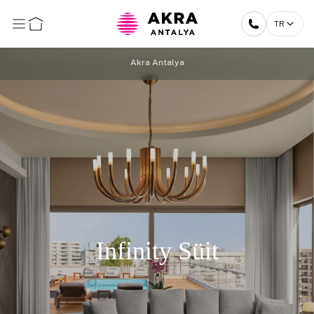
TR
Akra Antalya
Infinity Süit