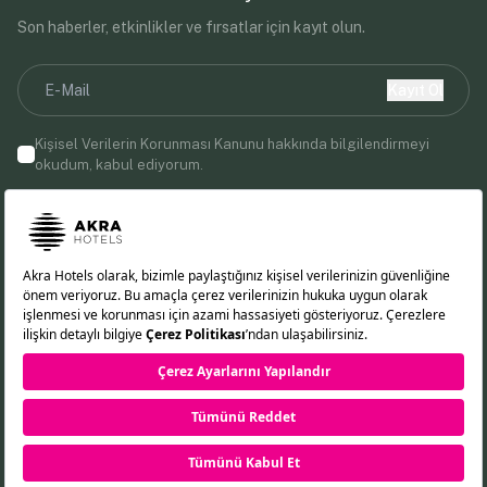
Son haberler, etkinlikler ve fırsatlar için kayıt olun.
Kayıt Ol
Kişisel Verilerin Korunması Kanunu
hakkında bilgilendirmeyi
okudum, kabul ediyorum.
E-posta adresinizi vererek, Akra Hotels'ten pazarlama
iletişimleri almayı kabul etmiş olursunuz.
Bizi Takip Edin!
EN
DE
RU
TR
Çerez Politikası
KVKK Aydınlatma Metni
Gizlilik İlkeleri
REZERVASYON
©2026 Akra Hotels. Tüm Hakları Saklıdır.