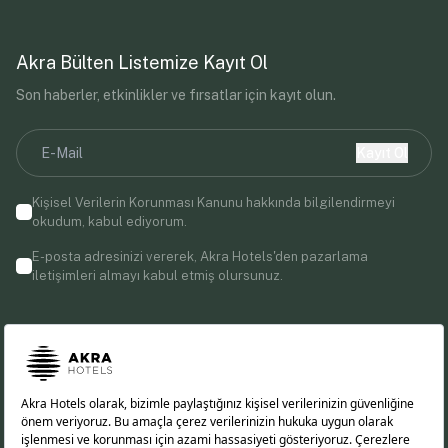
Akra Bülten Listemize Kayıt Ol
Son haberler, etkinlikler ve fırsatlar için kayıt olun.
Kayıt Ol
Kişisel Verilerin Korunması Kanunu
hakkında bilgilendirmeyi
okudum, kabul ediyorum.
E-posta adresinizi vererek, Akra Hotels'den pazarlama
iletişimleri almayı kabul etmiş olursunuz.
Bizi Takip Edin!
EN
DE