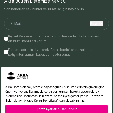
Akra Bülten Listemize Kayıt Ol
Son haberler, etkinlikler ve fırsatlar için kayıt olun.
Kayıt Ol
Kişisel Verilerin Korunması Kanunu
hakkında bilgilendirmeyi
okudum, kabul ediyorum.
E-posta adresinizi vererek, Akra Hotels'ten pazarlama
iletişimleri almayı kabul etmiş olursunuz.
Bizi Takip Edin!
EN
DE
RU
TR
Çerez Politikası
KVKK Aydınlatma Metni
Gizlilik İlkeleri