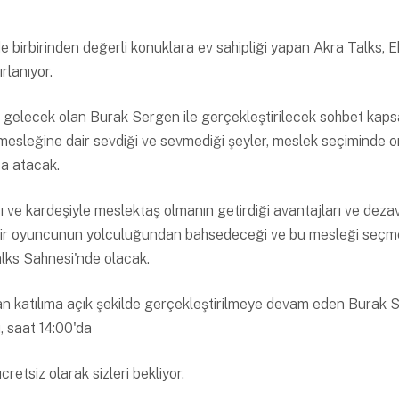
e birbirinden değerli konuklara ev sahipliği yapan Akra Talks, E
rlanıyor.
ya gelecek olan Burak Sergen ile gerçekleştirilecek sohbet ka
 mesleğine dair sevdiği ve sevmediği şeyler, meslek seçiminde 
za atacak.
ı ve kardeşiyle meslektaş olmanın getirdiği avantajları ve deza
ir oyuncunun yolculuğundan bahsedeceği ve bu mesleği seçm
alks Sahnesi'nde olacak.
n katılıma açık şekilde gerçekleştirilmeye devam eden Burak S
, saat 14:00'da
etsiz olarak sizleri bekliyor.