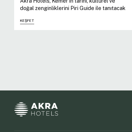
Akra Hotels, Kemer’in tarihi, kültürel ve
doğal zenginliklerini Piri Guide ile tanıtacak
KEŞFET