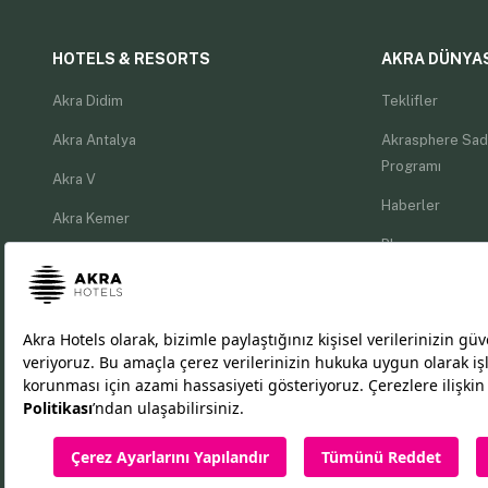
HOTELS & RESORTS
AKRA DÜNYA
Akra Didim
Teklifler
Akra Antalya
Akrasphere Sad
Programı
Akra V
Haberler
Akra Kemer
Blog
Akra Sorgun
MICE Kataloğu
Akra Fethiye
Akra Fethiye The Residence
EN