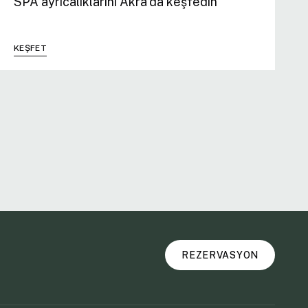
SPA ayrıcalıklarını Akra’da keşfedin
KEŞFET
REZERVASYON