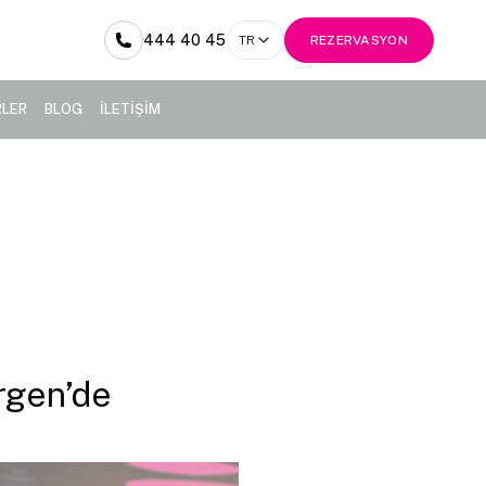
444 40 45
TR
REZERVASYON
RLER
BLOG
İLETİŞİM
rgen’de