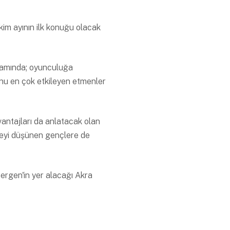
kim ayının ilk konuğu olacak
psamında; oyunculuğa
onu en çok etkileyen etmenler
vantajları da anlatacak olan
eyi düşünen gençlere de
ergen'in yer alacağı Akra