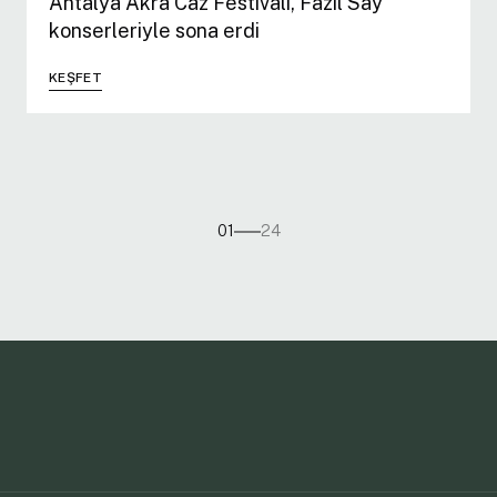
Antalya Akra Caz Festivali, Fazıl Say
konserleriyle sona erdi
KEŞFET
01
24