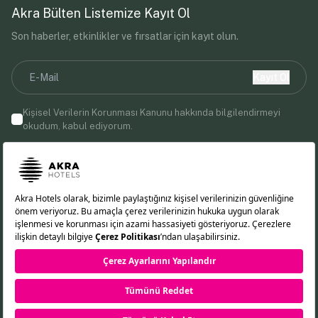
Akra Bülten Listemize Kayıt Ol
Son haberler, etkinlikler ve fırsatlar için kayıt olun.
Kayıt Ol
Kişisel Verilerin Korunması Kanunu
hakkında bilgilendirmeyi
okudum, kabul ediyorum.
E-posta adresinizi vererek, Akra Hotels'ten pazarlama
iletişimleri almayı kabul etmiş olursunuz.
Bizi Takip Edin!
EN
DE
RU
TR
Çerez Politikası
KVKK Aydınlatma Metni
Gizlilik İlkeleri