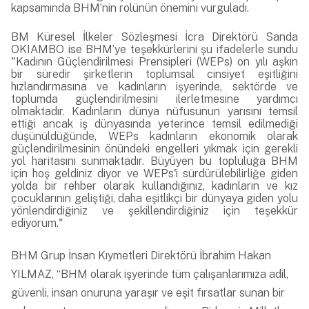
kapsamında BHM’nin rolünün önemini vurguladı.
BM Küresel İlkeler Sözleşmesi İcra Direktörü Sanda
OKIAMBO ise BHM’ye teşekkürlerini şu ifadelerle sundu
"Kadının Güçlendirilmesi Prensipleri (WEPs) on yılı aşkın
bir süredir şirketlerin toplumsal cinsiyet eşitliğini
hızlandırmasına ve kadınların işyerinde, sektörde ve
toplumda güçlendirilmesini ilerletmesine yardımcı
olmaktadır. Kadınların dünya nüfusunun yarısını temsil
ettiği ancak iş dünyasında yeterince temsil edilmediği
düşünüldüğünde, WEPs kadınların ekonomik olarak
güçlendirilmesinin önündeki engelleri yıkmak için gerekli
yol haritasını sunmaktadır. Büyüyen bu topluluğa BHM
için hoş geldiniz diyor ve WEPs'i sürdürülebilirliğe giden
yolda bir rehber olarak kullandığınız, kadınların ve kız
çocuklarının geliştiği, daha eşitlikçi bir dünyaya giden yolu
yönlendirdiğiniz ve şekillendirdiğiniz için teşekkür
ediyorum."
BHM Grup İnsan Kıymetleri Direktörü İbrahim Hakan
YILMAZ, “BHM olarak işyerinde tüm çalışanlarımıza adil,
güvenli, insan onuruna yaraşır ve eşit fırsatlar sunan bir