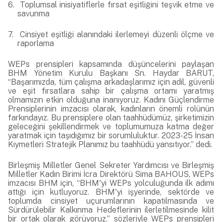
6.
Toplumsal inisiyatiflerle fırsat eşitliğini teşvik etme ve
savunma
7.
Cinsiyet eşitliği alanındaki ilerlemeyi düzenli ölçme ve
raporlama
WEPs prensipleri kapsamında düşüncelerini paylaşan
BHM Yönetim Kurulu Başkanı Sn. Haydar BARUT,
“Başarımızda, tüm çalışma arkadaşlarımız için adil, güvenli
ve eşit fırsatlara sahip bir çalışma ortamı yaratmış
olmamızın etkin olduğuna inanıyoruz. Kadını Güçlendirme
Prensiplerinin imzacısı olarak, kadınların önemli rolünün
farkındayız. Bu prensiplere olan taahhüdümüz, şirketimizin
geleceğini şekillendirmek ve toplumumuza katma değer
yaratmak için taşıdığımız bir sorumluluktur. 2023-25 İnsan
Kıymetleri Stratejik Planımız bu taahhüdü yansıtıyor.” dedi.
Birleşmiş Milletler Genel Sekreter Yardımcısı ve Birleşmiş
Milletler Kadın Birimi İcra Direktörü Sima BAHOUS, WEPs
imzacısı BHM için, “BHM'yi WEPs yolculuğunda ilk adımı
attığı için kutluyoruz. BHM'yi işyerinde, sektörde ve
toplumda cinsiyet uçurumlarının kapatılmasında ve
Sürdürülebilir Kalkınma Hedeflerinin ilerletilmesinde kilit
bir ortak olarak görüyoruz.” sözleriyle WEPs prensipleri