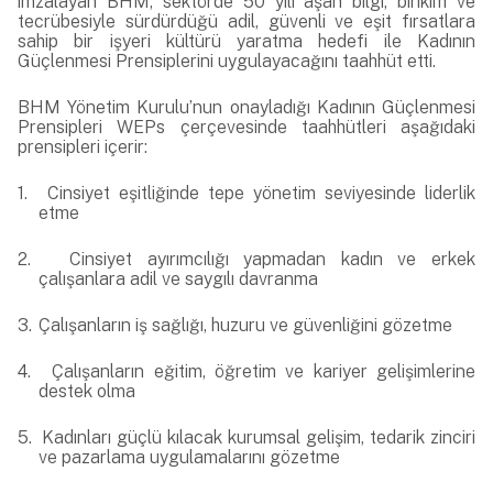
imzalayan BHM, sektörde 50 yılı aşan bilgi, birikim ve
tecrübesiyle sürdürdüğü adil, güvenli ve eşit fırsatlara
sahip bir işyeri kültürü yaratma hedefi ile Kadının
Güçlenmesi Prensiplerini uygulayacağını taahhüt etti.
BHM Yönetim Kurulu’nun onayladığı Kadının Güçlenmesi
Prensipleri WEPs çerçevesinde taahhütleri aşağıdaki
prensipleri içerir:
1.
Cinsiyet eşitliğinde tepe yönetim seviyesinde liderlik
etme
2.
Cinsiyet ayırımcılığı yapmadan kadın ve erkek
çalışanlara adil ve saygılı davranma
3.
Çalışanların iş sağlığı, huzuru ve güvenliğini gözetme
4.
Çalışanların eğitim, öğretim ve kariyer gelişimlerine
destek olma
5.
Kadınları güçlü kılacak kurumsal gelişim, tedarik zinciri
ve pazarlama uygulamalarını gözetme