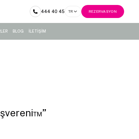
444 40 45
TR
REZERVASYON
RLER
BLOG
İLETİŞİM
 İşvereni™”