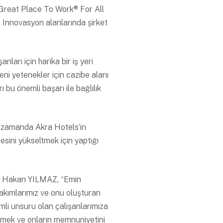
e Great Place To Work® For All
e Innovasyon alanlarında şirket
arı için harika bir iş yeri
ni yetenekler için cazibe alanı
ı bu önemli başarı ile bağlılık
nı zamanda Akra Hotels’in
esini yükseltmek için yaptığı
him Hakan YILMAZ, “Emin
kımlarımız ve onu oluşturan
emli unsuru olan çalışanlarımıza
irmek ve onların memnuniyetini