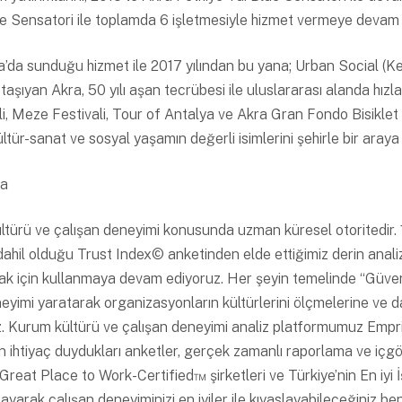
e Sensatori ile toplamda 6 işletmesiyle hizmet vermeye devam 
ya’da sunduğu hizmet ile 2017 yılından bu yana; Urban Social (Ken
ta taşıyan Akra, 50 yılı aşan tecrübesi ile uluslararası alanda h
li, Meze Festivali, Tour of Antalya ve Akra Gran Fondo Bisiklet Y
ültür-sanat ve sosyal yaşamın değerli isimlerini şehirle bir ara
da
ültürü ve çalışan deneyimi konusunda uzman küresel otoritedir.
ahil olduğu Trust Index© anketinden elde ettiğimiz derin analizle
 için kullanmaya devam ediyoruz. Her şeyin temelinde “Güven” 
eyimi yaratarak organizasyonların kültürlerini ölçmelerine ve da
. Kurum kültürü ve çalışan deneyimi analiz platformumuz Emprisi
çin ihtiyaç duydukları anketler, gerçek zamanlı raporlama ve iç
at Place to Work-Certified™ şirketleri ve Türkiye’nin En iyi İşv
layarak çalışan deneyiminizi en iyiler ile kıyaslayabileceğiniz ben