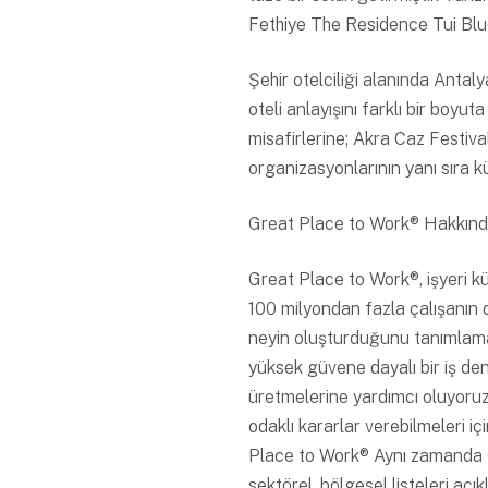
Fethiye The Residence Tui Blu
Şehir otelciliği alanında Antal
oteli anlayışını farklı bir boyu
misafirlerine; Akra Caz Festiva
organizasyonlarının yanı sıra k
Great Place to Work® Hakkın
Great Place to Work®, işyeri k
100 milyondan fazla çalışanın d
neyin oluşturduğunu tanımlamak
yüksek güvene dayalı bir iş den
üretmelerine yardımcı oluyoruz
odaklı kararlar verebilmeleri i
Place to Work® Aynı zamanda Gre
sektörel, bölgesel listeleri açık