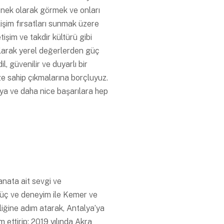
tenek olarak görmek ve onları
lişim fırsatları sunmak üzere
etişim ve takdir kültürü gibi
 olarak yerel değerlerden güç
, güvenilir ve duyarlı bir
e sahip çıkmalarına borçluyuz.
ya ve daha nice başarılara hep
anata ait sevgi ve
 güç ve deneyim ile Kemer ve
liğine adım atarak, Antalya’ya
m ettirip; 2019 yılında Akra