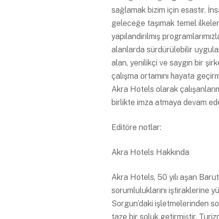
sağlamak bizim için esastır. İn
geleceğe taşımak temel ilkeleri
yapılandırılmış programlarımızla g
alanlarda sürdürülebilir uygula
alan, yenilikçi ve saygın bir şi
çalışma ortamını hayata geçirm
Akra Hotels olarak çalışanları
birlikte imza atmaya devam ede
Editöre notlar:
Akra Hotels Hakkında
Akra Hotels, 50 yılı aşan Barut
sorumluluklarını iştiraklerine 
Sorgun’daki işletmelerinden son
taze bir soluk getirmiştir. Turi