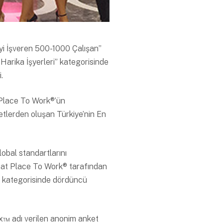
İyi İşveren 500-1000 Çalışan’’
Harika İşyerleri” kategorisinde
i.
 Place To Work®’ün
ketlerden oluşan Türkiye’nin En
obal standartlarını
eat Place To Work® tarafından
sı kategorisinde dördüncü
x™ adı verilen anonim anket