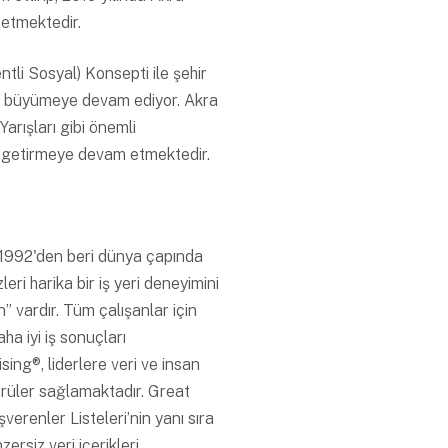
etmektedir.
tli Sosyal) Konsepti ile şehir
ızla büyümeye devam ediyor. Akra
arışları gibi önemli
ya getirmeye devam etmektedir.
 1992'den beri dünya çapında
ri harika bir iş yeri deneyimini
vardır. Tüm çalışanlar için
ha iyi iş sonuçları
ng®, liderlere veri ve insan
görüler sağlamaktadır. Great
erenler Listeleri’nin yanı sıra
zersiz veri içerikleri