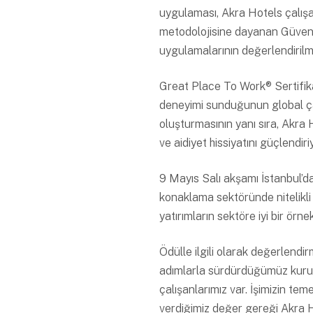
uygulaması, Akra Hotels çalışa
metodolojisine dayanan Güven, E
uygulamalarının değerlendirilm
Great Place To Work® Sertifikas
deneyimi sunduğunun global çap
oluşturmasının yanı sıra, Akra H
ve aidiyet hissiyatını güçlendiri
9 Mayıs Salı akşamı İstanbul’da
konaklama sektöründe nitelikli 
yatırımların sektöre iyi bir örn
Ödülle ilgili olarak değerlen
adımlarla sürdürdüğümüz kurum
çalışanlarımız var. İşimizin te
verdiğimiz değer gereği Akra H