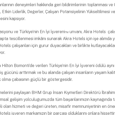
nlarının deneyimleri hakkında geri bildirimlerinin toplanması v
tkin Liderlik, Değerler, Çalışan Potansiyelinin Yükseltilmesi v
esini kapsıyor.
yonu ve Türkiye’nin En İyi İşvereni™ unvanı, Akra Hotels çalışanl
ta tescillenmesi imkânı sunarak Akra Hotels için işe alımda ye
otels çalışanları için gurur duyacakları ve birlikte kutlayacaklar
yor.
 Hilton Bomonti’de verilen Türkiye’nin En İyi İşvereni ödülü ay
iş gücünü arttırmak ve bu alanda çalışan insanların yaşam kalit
ek olma çabasının güçlü bir göstergesidir.
dirmelerini paylaşan BHM Grup İnsan Kıymetleri Direktörü İbra
sal gelişim yolculuğumuzda tüm başarılarımızın kaynağında ta
meli olan hizmeti ve değeri üreten, misafir memnuniyetinin en ön
otels işveren markamızın bir parçası olduklarını onlara hissett