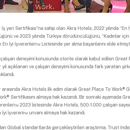
 İş yeri Sertifikası”na sahip olan Akra Hotels, 2022 yılında “En 
ğünü ve 2023 yılında Türkiye dörüdüncülüğünü, “Kadınlar için 
ın En İyi İşverenleri™ Listesinde yer alma başarılarını elde etmişt
 çalışan deneyimi konusunda otorite olarak kabul edilen Great
her yıl açıklanan ve çalışan deneyimi konusunda fark yaratan şir
ıklandı.
er arasında Akra Hotels ilk adım olarak Great Place To Work® Gl
ork® Sertifikasını almaya hak kazandı. Bir sonraki aşamada Gr
şverenleri™ 2023 listesinde Akra Hotels, 500-1.000 çalışan sayı
n İyi İşvereni™ unvanı almaya hak kazandı.
an Global standartlarda gerçekleştirilen araştırma, Trust Inde