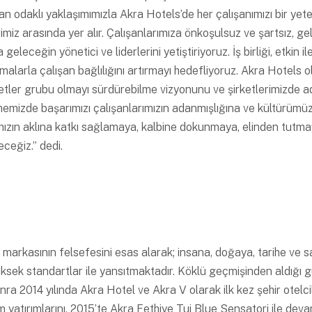
san odaklı yaklaşımımızla Akra Hotels’de her çalışanımızı bir ye
miz arasında yer alır. Çalışanlarımıza önkoşulsuz ve şartsız, ge
eleceğin yönetici ve liderlerini yetiştiriyoruz. İş birliği, etkin il
malarla çalışan bağlılığını artırmayı hedefliyoruz. Akra Hotels
rketler grubu olmayı sürdürebilme vizyonunu ve şirketlerimizde adil
emizde başarımızı çalışanlarımızın adanmışlığına ve kültürümüz
mızın aklına katkı sağlamaya, kalbine dokunmaya, elinden tutma
ceğiz.” dedi.
 markasının felsefesini esas alarak; insana, doğaya, tarihe ve s
yüksek standartlar ile yansıtmaktadır. Köklü geçmişinden aldığı
ra 2014 yılında Akra Hotel ve Akra V olarak ilk kez şehir otelci
zm yatırımlarını, 2015’te Akra Fethiye Tui Blue Sensatori ile deva