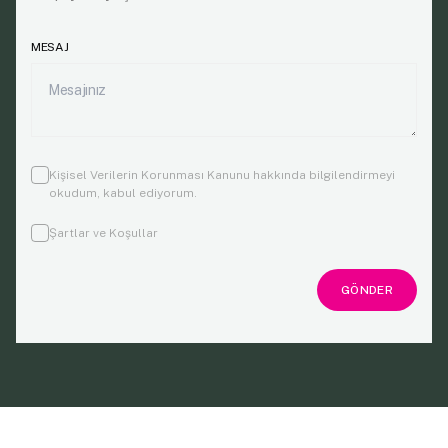
MESAJ
Kişisel Verilerin Korunması Kanunu
hakkında bilgilendirmeyi
okudum, kabul ediyorum.
Şartlar ve Koşullar
GÖNDER