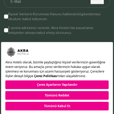
Kayıt Ol
Kişisel Verilerin Korunması Kanunu
hakkında bilgilendirmeyi
okudum, kabul ediyorum.
E-posta adresinizi vererek, Akra Hotels'ten pazarlama
iletişimleri almayı kabul etmiş olursunuz.
Bizi Takip Edin!
EN
DE
RU
TR
Çerez Politikası
KVKK Aydınlatma Metni
Gizlilik İlkeleri
©2026 Akra Hotels. Tüm Hakları Saklıdır.
REZERVASYON