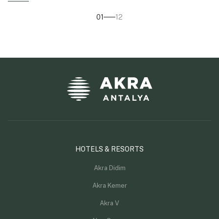
01
12
HOTELS & RESORTS
Akra Didim
Akra Kemer
Akra V