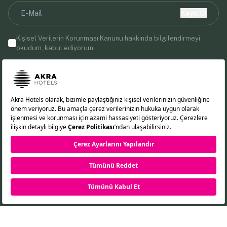
Kayıt Ol
Kişisel Verilerin Korunması Kanunu
hakkında bilgilendirmeyi
okudum, kabul ediyorum.
E-posta adresinizi vererek, Akra Hotels'ten pazarlama
iletişimleri almayı kabul etmiş olursunuz.
Bizi Takip Edin!
EN
DE
RU
TR
Çerez Politikası
KVKK Aydınlatma Metni
Gizlilik İlkeleri
REZERVASYON
©2026 Akra Hotels. Tüm Hakları Saklıdır.