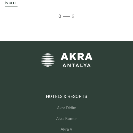
İNCELE
01
12
HOTELS & RESORTS
Akra Didim
Akra Kemer
Akra V