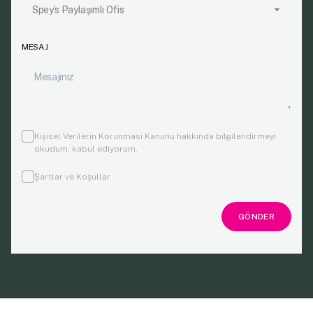
MESAJ
Kişisel Verilerin Korunması Kanunu
hakkında bilgilendirmeyi
okudum, kabul ediyorum.
Şartlar ve Koşullar
GÖNDER